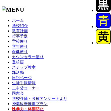
ホーム
学校紹介
教育計画
行事予定
学校便り
学年便り
保健便り
カウンセラー便り
登校届
ステップ教室
部活動
日記ページ
生徒手帳情報
二中父コーナー
同窓会
学校評価・各種アンケートより
授業改善推進プラン
性暴力・体罰防止