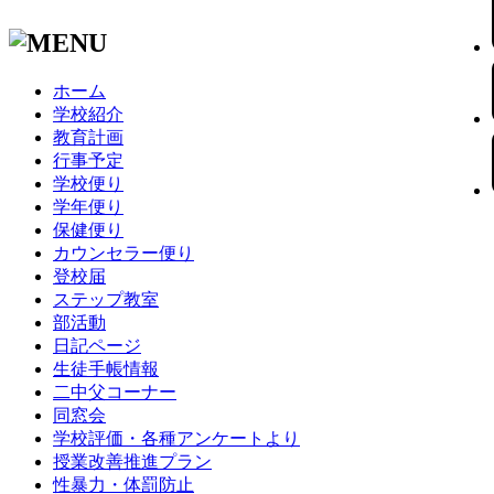
ホーム
学校紹介
教育計画
行事予定
学校便り
学年便り
保健便り
カウンセラー便り
登校届
ステップ教室
部活動
日記ページ
生徒手帳情報
二中父コーナー
同窓会
学校評価・各種アンケートより
授業改善推進プラン
性暴力・体罰防止