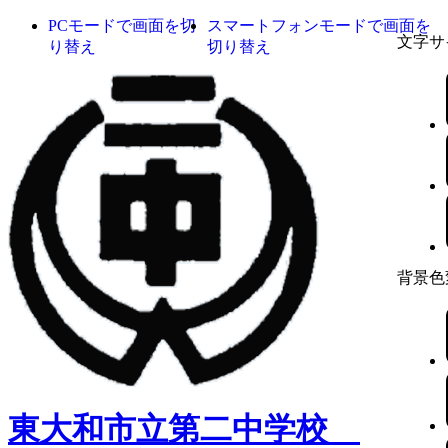
PCモードで画面を切
スマートフォンモードで画面を
文字サ
り替え
切り替え
背景色
東大和市立第二中学校