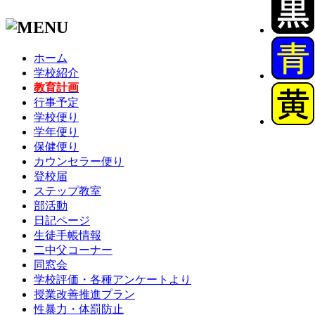
ホーム
学校紹介
教育計画
行事予定
学校便り
学年便り
保健便り
カウンセラー便り
登校届
ステップ教室
部活動
日記ページ
生徒手帳情報
二中父コーナー
同窓会
学校評価・各種アンケートより
授業改善推進プラン
性暴力・体罰防止