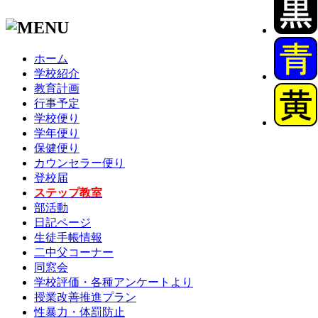
ホーム
学校紹介
教育計画
行事予定
学校便り
学年便り
保健便り
カウンセラー便り
登校届
ステップ教室
部活動
日記ページ
生徒手帳情報
二中父コーナー
同窓会
学校評価・各種アンケートより
授業改善推進プラン
性暴力・体罰防止