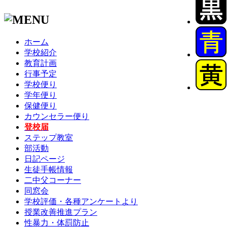
ホーム
学校紹介
教育計画
行事予定
学校便り
学年便り
保健便り
カウンセラー便り
登校届
ステップ教室
部活動
日記ページ
生徒手帳情報
二中父コーナー
同窓会
学校評価・各種アンケートより
授業改善推進プラン
性暴力・体罰防止