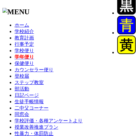
ホーム
学校紹介
教育計画
行事予定
学校便り
学年便り
保健便り
カウンセラー便り
登校届
ステップ教室
部活動
日記ページ
生徒手帳情報
二中父コーナー
同窓会
学校評価・各種アンケートより
授業改善推進プラン
性暴力・体罰防止