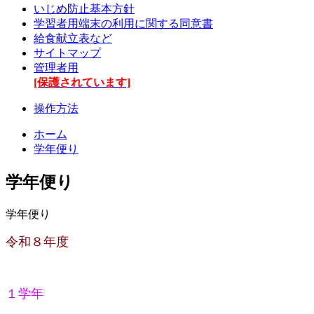
いじめ防止基本方針
学習者用端末の利用に関する同意書
給食献立表など
サイトマップ
管理者用
[保護されています]
操作方法
ホーム
学年便り
学年便り
学年便り
令和８年度
１学年