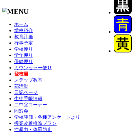
ホーム
学校紹介
教育計画
行事予定
学校便り
学年便り
保健便り
カウンセラー便り
登校届
ステップ教室
部活動
日記ページ
生徒手帳情報
二中父コーナー
同窓会
学校評価・各種アンケートより
授業改善推進プラン
性暴力・体罰防止