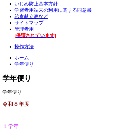
いじめ防止基本方針
学習者用端末の利用に関する同意書
給食献立表など
サイトマップ
管理者用
[保護されています]
操作方法
ホーム
学年便り
学年便り
学年便り
令和８年度
１学年