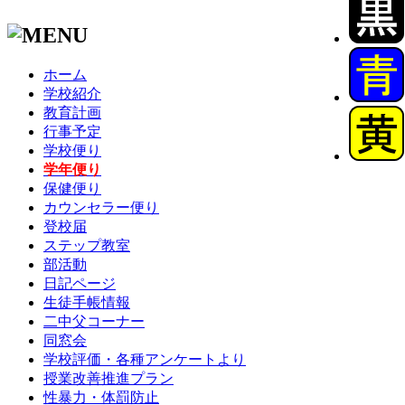
ホーム
学校紹介
教育計画
行事予定
学校便り
学年便り
保健便り
カウンセラー便り
登校届
ステップ教室
部活動
日記ページ
生徒手帳情報
二中父コーナー
同窓会
学校評価・各種アンケートより
授業改善推進プラン
性暴力・体罰防止