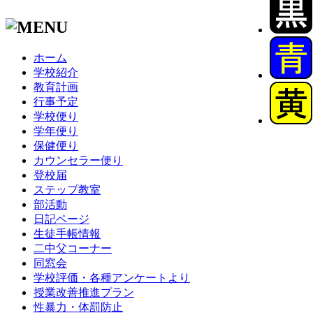
ホーム
学校紹介
教育計画
行事予定
学校便り
学年便り
保健便り
カウンセラー便り
登校届
ステップ教室
部活動
日記ページ
生徒手帳情報
二中父コーナー
同窓会
学校評価・各種アンケートより
授業改善推進プラン
性暴力・体罰防止